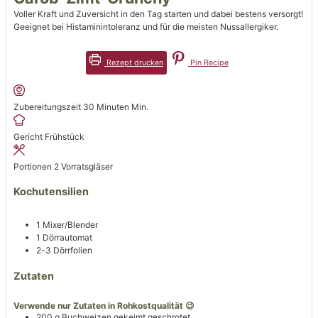
Voller Kraft und Zuversicht in den Tag starten und dabei bestens versorgt!
Geeignet bei Histaminintoleranz und für die meisten Nussallergiker.
Rezept drucken
Pin Recipe
Zubereitungszeit
30
Minuten
Min.
Gericht
Frühstück
Portionen
2
Vorratsgläser
Kochutensilien
1 Mixer/Blender
1 Dörrautomat
2-3 Dörrfolien
Zutaten
Verwende nur Zutaten in Rohkostqualität 😉
200
g
Buchweizen gekeimt
geschrotet