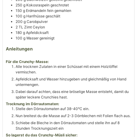
250
g
Kokosraspeln
geschrotet
150
g
Erdmandeln
fein gemahlen
100
g
Hanfnüsse
geschält
200
g
Carobpulver
2
TL
Zimt Ceylon
180
g
Apfeldicksaft
100
g
Wasser
gereinigt
Anleitungen
Für die Crunchy-Masse:
Alle trocknen Zutaten in einer Schüssel mit einem Holzlöffel
vermischen.
Apfeldicksaft und Wasser hinzugeben und gleichmäßig von Hand
untermengen.
Dabei darauf achten, dass eine bröselige Masse entsteht, damit du
später leckere Crunchies hast.
Trocknung im Dörrautomaten:
Stelle den Dörrautomaten auf 38-40°C ein.
Nun breitest du die Masse auf 2-3 Dörrblechen mit Folien flach aus.
Schiebe die Bleche in den Dörrautomaten und stelle ihn auf 8
Stunden Trocknungszeit ein
So lagerst du das Crunchy-Müsli sicher: